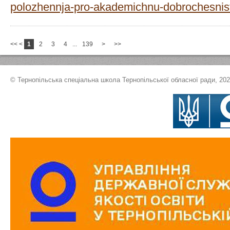
polozhennja-pro-akademichnu-dobrochesnist
<<
<
1
2
3
4
...
139
>
>>
© Тернопільська спеціальна школа Тернопільської обласної ради, 20