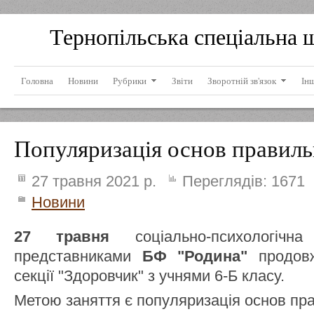
Тернопільська спеціальна 
Головна
Новини
Рубрики
Звіти
Зворотній зв'язок
Ін
Популяризація основ правиль
27 травня 2021 р.
Переглядів:
1671
Новини
27 травня
соціально-психологіч
представниками
БФ "Родина"
продовж
секції "Здоровчик" з учнями 6-Б класу.
Метою заняття є популяризація основ пр