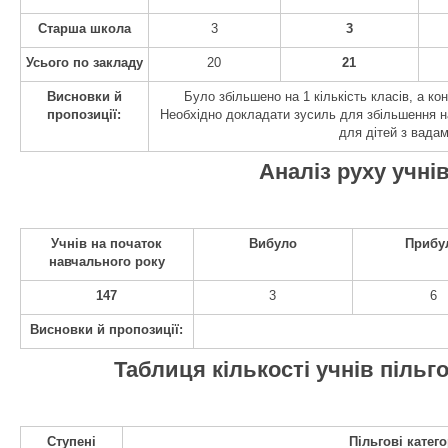
Старша школа
3
3
Усього по закладу
20
21
Висновки й
Було збільшено на 1 кількість класів, а кон
пропозиції:
Необхідно докладати зусиль для збільшення н
для дітей з вадам
Аналіз руху учні
Учнів на початок
Вибуло
Прибу
навчального року
147
3
6
Висновки й пропозиції:
Таблиця кількості учнів пільг
Ступені
Пільгові катего