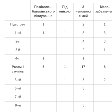
Позбавлені
Під
З
Мало-
батьківського
опікою
неповних
забезпече
піклування
сімей
Підготовчі
1
2
1
1-ші
1
1
8
3
2-гі
4
3
3-й
2
1
4-ті
1
1
Разом І
3
1
17
8
cтупінь
5-ий
1
3
2
6-ий
3
7-ий
8-мі
3