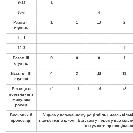
9-ий
1
10-ті
4
Разом ІІ
1
1
13
2
ступінь
11-ті
12-й
1
Разом ІІІ
0
0
0
1
ступінь
Всього І-ІІІ
4
2
30
11
ступені
Різниця в
+1
+1
+4
+8
порівнянні з
минулим
роком
Висновки й
У цьому навчальному році збільшилась кількіс
пропозиції
навчалися в школі. Батькам у новому навчальн
документи про соціальни