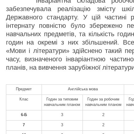
Інваріантна складова робочого 
забезпечувала реалізацію змісту шкі
Державного стандарту. У цій частині 
інтернату повністю було збережено пер
навчальних предметів, та кількість годи
годин на окремі з них збільшений. Всер
«Мови і літератури» здійснено такий пе
часу, визначеного інваріантною частин
планів, на вивчення зарубіжної літератури
Предмет
Англійська мова
Клас
Годин за типовим
Годин за робочим
Го
навчальним планом
навчальним планом
нав
6-Б
3
2
7
3
2