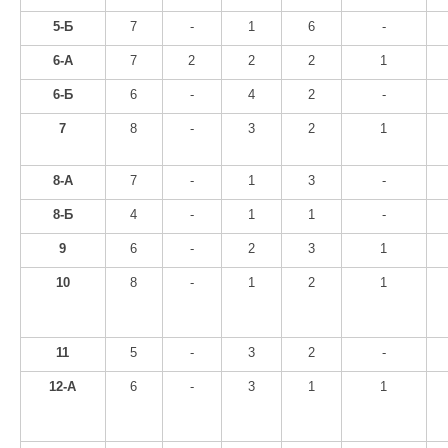
5-Б
7
-
1
6
-
6-А
7
2
2
2
1
6-Б
6
-
4
2
-
7
8
-
3
2
1
8-А
7
-
1
3
-
8-Б
4
-
1
1
-
9
6
-
2
3
1
10
8
-
1
2
1
11
5
-
3
2
-
12-А
6
-
3
1
1