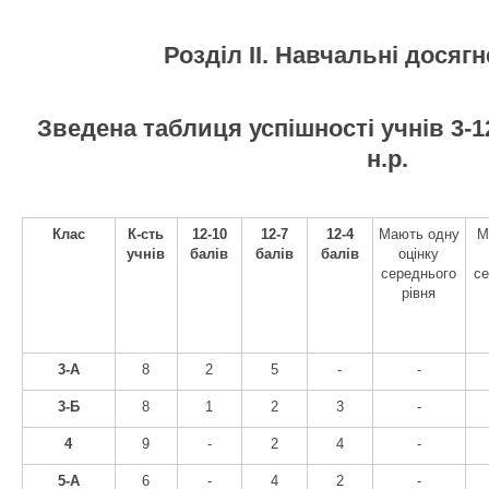
Розділ ІІ. Навчальні досяг
Зведена таблиця успішності учнів 3-12
н.р.
Клас
К-сть
12-10
12-7
12-4
Мають одну
М
учнів
балів
балів
балів
оцінку
середнього
с
рівня
3-А
8
2
5
-
-
3-Б
8
1
2
3
-
4
9
-
2
4
-
5-А
6
-
4
2
-