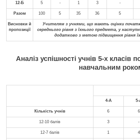
12-Б
5
-
1
3
-
Разом
100
5
35
36
5
Висновки й
Учителям з учнями, що мають оцінки початко
пропозиції
середнього рівня з їхнього предмета, у насту
додатково з метою підвищення рівня їх
Аналіз успішності учнів 5-х класів 
навчальним роко
4-А
5-
Кількість учнів
6
6
12-10 балів
3
-
12-7 балів
1
4