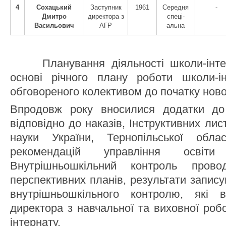
4
Сохацький
Заступник
1961
Середня
-
Дмитро
директора з
спеці-
Васильович
АГР
альна
Планування діяльності школи-інтер
основі річного плану роботи школи-ін
обговореного колективом до початку ново
Впродовж року вносилися додатки до
відповідно до наказів, Інструктивних лист
науки України, Тернопільської обла
рекомендацій управління осві
Внутрішньошкільний контроль прово
перспективних планів, результати запису
внутрішньошкільного контролю, які в
директора з навчальної та виховної роб
інтернату.