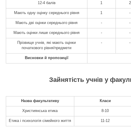
12-4 балів
1
2
Мають одну оцінку середнього рівня
1
-
Мають дві оцінки середнього рівня
-
-
Мають оцінки лише середнього рівня
-
-
Прізвище учнів, які мають оцінки
-
-
початкового рівня/предмети
Висновки й пропозиції
Зайнятість учнів у факу
Назва факультативу
Класи
Християнська етика
8-10
Етика і психологія сімейного життя
11-12