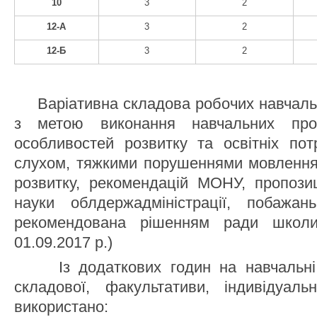
10
3
2
12-А
3
2
12-Б
3
2
Варіативна складова робочих навчаль
з метою виконання навчальних про
особливостей розвитку та освітніх пот
слухом, тяжкими порушеннями мовлення,
розвитку, рекомендацій МОНУ, пропозиц
науки облдержадміністрації, побажан
рекомендована рішенням ради шко
01.09.2017 р.)
Із додаткових годин на навчальні п
складової, факультативи, індивідуаль
використано: