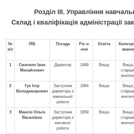
Розділ ІІІ. Управління навчал
Склад і кваліфікація адміністрації зак
№
ПІБ
Посада
Рік н-
Освіта
Категор
з/п
ння
званн
1
Смачило Іван
Директор
1949
Вища
Вища
Михайлович
старши
вчител
2
Гук Ігор
Заступник
1964
Вища
Вища
Володимирович
директора з
старши
навчальної
вчител
роботи
3
Маніло Ольга
Заступник
1959
Вища
Вища
Василівна
директора з
старши
виховної
вчител
роботи