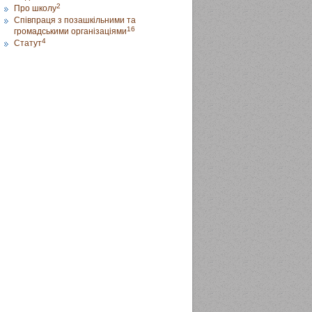
2
Про школу
Співпраця з позашкільними та
16
громадськими організаціями
4
Статут