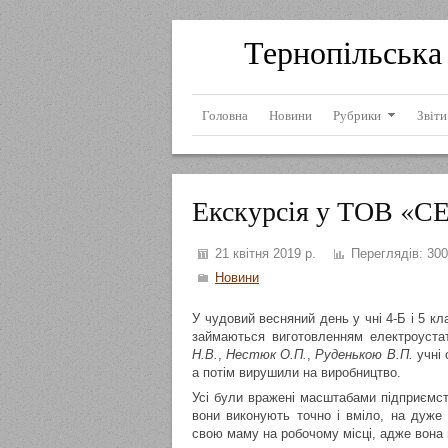
Тернопільська 
Головна
Новини
Рубрики
Звіти
Екскурсія у ТОВ «СЕ
21 квітня 2019 р.
Переглядів:
300
Новини
У чудовий весняний день у чні 4-Б і 5 кл
займаються виготовленням електроуста
Н.В.
,
Нестюк О.П.
,
Руденькою В.П.
учні 
а потім вирушили на виробництво.
Усі були вражені масштабами підприємств
вони виконують точно і вміло, на дуже
свою маму на робочому місці, адже вона 