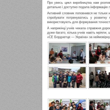
Про увесь цикл виробництва нам розпо
детально і доступно подала інформацію пр
Активний словник поповнився не тільки 
спробувати потренуватись у розвитку м
використовують для формування точності 
А наприкінці учнів чекала справжня доро
дуже багато, кілька учнів навіть мріял
«СЕ Борднетце — Україна» за неймовірну