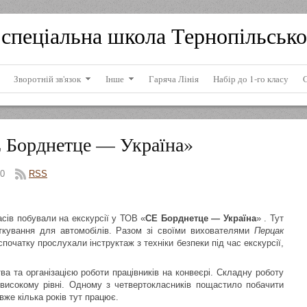
спеціальна школа Тернопільсько
Зворотній зв'язок
Інше
Гаряча Лінія
Набір до 1-го класу
 Борднетце — Україна»
0
RSS
асів побували на екскурсії у ТОВ «
СЕ Борднетце — Україна
» . Тут
ткування для автомобілів. Разом зі своїми вихователями
Перцак
спочатку прослухали інструктаж з техніки безпеки під час екскурсії,
а та організацією роботи працівників на конвеєрі. Складну роботу
 високому рівні. Одному з четвертокласників пощастило побачити
вже кілька років тут працює.