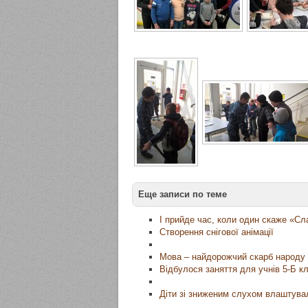
Еще записи по теме
І прийде час, коли один скаже «Сл
Створення снігової анімації
Мова – найдорожчий скарб народу
Відбулося заняття для учнів 5-Б кл
Діти зі зниженим слухом влаштува