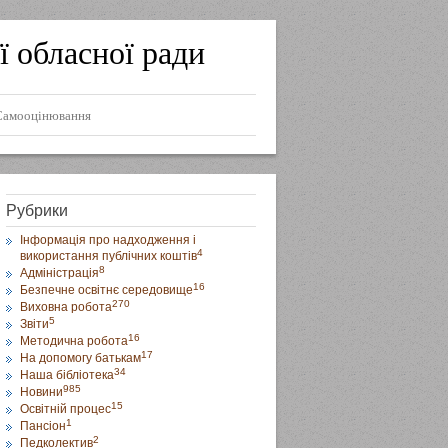
ї обласної ради
Самооцінювання
Рубрики
Інформація про надходження і
4
використання публічних коштів
8
Адміністрація
16
Безпечне освітнє середовище
270
Виховна робота
5
Звіти
16
Методична робота
17
На допомогу батькам
34
Наша бібліотека
985
Новини
15
Освітній процес
1
Пансіон
2
Педколектив