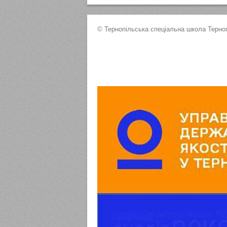
© Тернопільська спеціальна школа Терноп