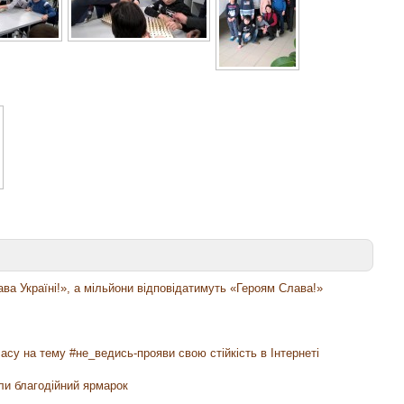
ава Україні!», а мільйони відповідатимуть «Героям Слава!»
асу на тему #не_ведись-прояви свою стійкість в Інтернеті
ли благодійний ярмарок