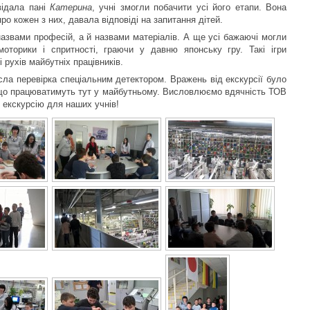
відала пані
Катерина
, учні змогли побачити усі його етапи. Вона
о кожен з них, давала відповіді на запитання дітей.
назвами професій, а й назвами матеріалів. А ще усі бажаючі могли
оторики і спритності, граючи у давню японську гру. Такі ігри
рухів майбутніх працівників.
сла перевірка спеціальним детектором. Вражень від екскурсії було
и, що працюватимуть тут у майбутньому. Висловлюємо вдячність ТОВ
 екскурсію для наших учнів!