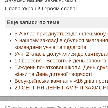
Дякуємо нашим захисникам !
Слава Україні! Героям слава!
Еще записи по теме
5-А клас приєднується до флешмобу 
У нашому закладі відбулися змагання
командами учнів та педагогів
Учні 2 класів долучилися до святкува
10 вересня - Всесвітній день запобіг
Тиждень початкової школи. День други
жінки та День дитячої творчості
Всеукраїнська кампанія «16 днів про
29 СЕРПНЯ ДЕНЬ ПАМ’ЯТІ ЗАХИСН
© Тернопільська спеціальна школа Тернопільської обласної ради, 20