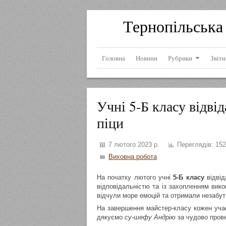
Тернопільська 
Головна
Новини
Рубрики
Звіти
Учні 5-Б класу відві
піци
7 лютого 2023 р.
Переглядів:
152
Виховна робота
На початку лютого учні
5-Б класу
відвід
відповідальністю та із захопленням вик
відчули море емоцій та отримали незабут
На завершення майстер-класу кожен учас
дякуємо
су-шефу Андрію
за чудово прове