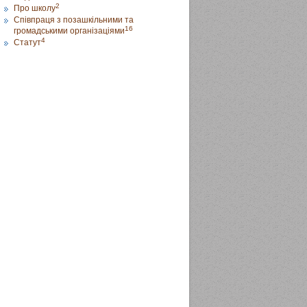
2
Про школу
Співпраця з позашкільними та
16
громадськими організаціями
4
Статут