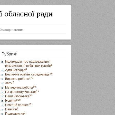
ї обласної ради
Самооцінювання
Рубрики
Інформація про надходження і
4
використання публічних коштів
8
Адміністрація
16
Безпечне освітнє середовище
270
Виховна робота
5
Звіти
16
Методична робота
17
На допомогу батькам
34
Наша бібліотека
985
Новини
15
Освітній процес
1
Пансіон
2
Педколектив