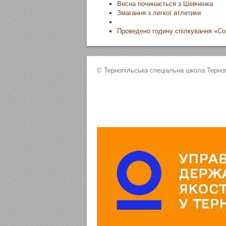
Весна починається з Шевченка
Змагання з легкої атлетики
Проведено годину спілкування «Собо
© Тернопільська спеціальна школа Терноп