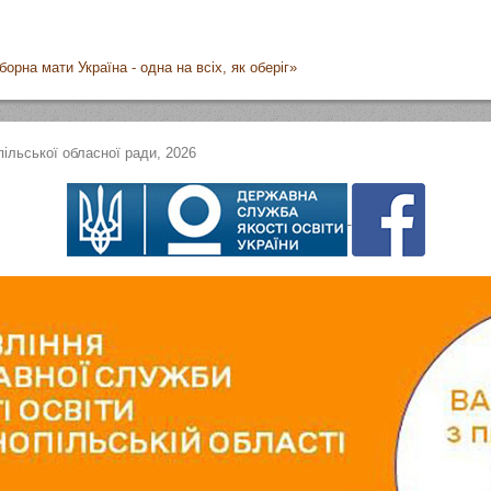
рна мати Україна - одна на всіх, як оберіг»
ільської обласної ради, 2026