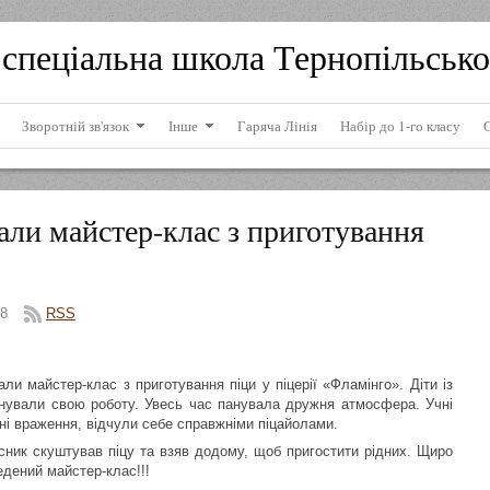
спеціальна школа Тернопільсько
Зворотній зв'язок
Інше
Гаряча Лінія
Набір до 1-го класу
дали майстер-клас з приготування
8
RSS
али майстер-клас з приготування піци у піцерії «Фламінго». Діти із
онували свою роботу. Увесь час панувала дружня атмосфера. Учні
ні враження, відчули себе справжніми піцайолами.
ник скуштував піцу та взяв додому, щоб пригостити рідних. Щиро
дений майстер-клас!!!