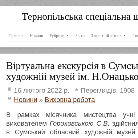
Тернопільська спеціальна 
Головна
Новини
Рубрики
Звіти
Зворотній зв'язок
Ін
Віртуальна екскурсія в Сумс
художній музей ім. Н.Онацьк
16 лютого 2022 р.
Переглядів:
1908
Новини
»
Виховна робота
В рамках місячника мистецтва учн
вихователем
Гороховською С.В.
здійснил
в Сумський обласний художній музей 