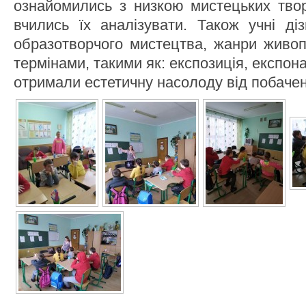
ознайомились з низкою мистецьких твор
вчились їх аналізувати. Також учні ді
образотворчого мистецтва, жанри живоп
термінами, такими як: експозиція, експонат
отримали естетичну насолоду від побачен