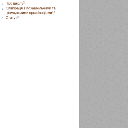
2
Про школу
Співпраця з позашкільними та
16
громадськими організаціями
4
Статут