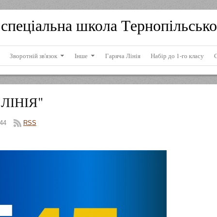
спеціальна школа Тернопільсько
Зворотній зв'язок
Інше
Гаряча Лінія
Набір до 1-го класу
ЛІНІЯ"
44
RSS