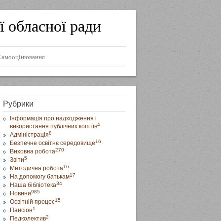
ї обласної ради
Самооцінювання
Рубрики
Інформація про надходження і
4
використання публічних коштів
8
Адміністрація
16
Безпечне освітнє середовище
270
Виховна робота
5
Звіти
16
Методична робота
17
На допомогу батькам
34
Наша бібліотека
985
Новини
15
Освітній процес
1
Пансіон
2
Педколектив