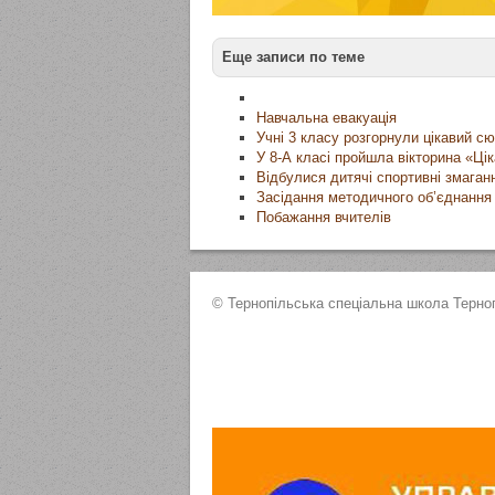
Еще записи по теме
Навчальна евакуація
Учні 3 класу розгорнули цікавий с
У 8-А класі пройшла вікторина «Цік
Відбулися дитячі спортивні змаган
Засідання методичного об’єднання 
Побажання вчителів
© Тернопільська спеціальна школа Терноп