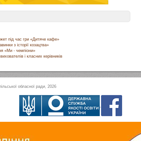
южет під час гри «Дитяче кафе»
авинки з історії козацтва»
ня «Ми - чемпіони»
вихователів і класних керівників
ільської обласної ради, 2026