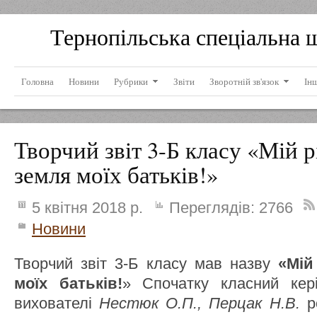
Тернопільська спеціальна 
Головна
Новини
Рубрики
Звіти
Зворотній зв'язок
Ін
Творчий звіт 3-Б класу «Мій р
земля моїх батьків!»
5 квітня 2018 р.
Переглядів:
2766
Новини
Творчий звіт 3-Б класу мав назву
«Мій
моїх батьків!
» Спочатку класний ке
вихователі
Нестюк О.П., Перцак Н.В.
ро