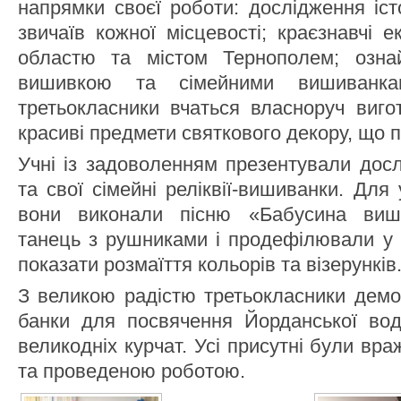
напрямки своєї роботи: дослідження істо
звичаїв кожної місцевості; краєзнавчі е
областю та містом Тернополем; озна
вишивкою та сімейними вишиванка
третьокласники вчаться власноруч вигот
красиві предмети святкового декору, що п
Учні із задоволенням презентували досл
та свої сімейні реліквії-вишиванки. Для
вони виконали пісню «Бабусина виш
танець з рушниками і продефілювали у 
показати розмаїття кольорів та візерунків
З великою радістю третьокласники демо
банки для посвячення Йорданської води
великодніх курчат. Усі присутні були вра
та проведеною роботою.