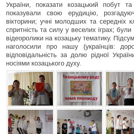
України, показати козацький побут та 
показували свою ерудицію, розгадуюч
вікторини; учні молодших та середніх 
спритність та силу у веселих іграх; були
відеоролики на козацьку тематику. Підсу
наголосили про нашу (українців: доро
відповідальність за долю рідної Украї
носіями козацького духу.