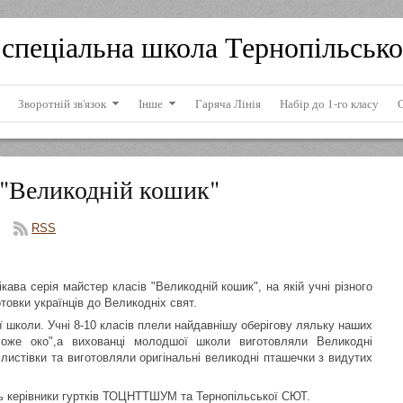
спеціальна школа Тернопільсько
Зворотній зв'язок
Інше
Гаряча Лінія
Набір до 1-го класу
в "Великодній кошик"
RSS
ава серія майстер класів "Великодній кошик", на якій учні різного
товки українців до Великодніх свят.
ї школи. Учні 8-10 класів плели найдавнішу оберігову ляльку наших
"Боже око",а вихованці молодшої школи виготовляли Великодні
 листівки та виготовляли оригінальні великодні пташечки з видутих
ть керівники гуртків ТОЦНТТШУМ та Тернопільської СЮТ.