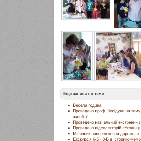
Еще записи по теме
Весела година
Проведено проф. бесідуна на тему 
засобів"
Проведено навчальний екстрений збі
Проведено відеолекторій «Українці 
Місячник попередження дорожньо-
Екскурсія 6-Б і 8-Б в історико-мем