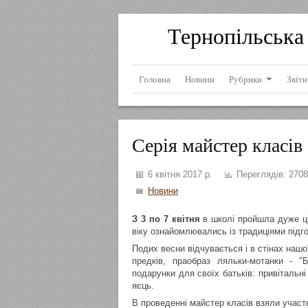
Тернопільська 
Головна
Новини
Рубрики
Звіти
Серія майстер класі
6 квітня 2017 р.
Переглядів:
2708
Новини
З 3 по 7 квітня
в школі пройшла дуже цік
віку ознайомлювались із традиціями підго
Подих весни відчувається і в стінах нашо
предків, праобраз ляльки-мотанки - 
подарунки для своїх батьків: привітальні
яєць.
В проведенні майстер класів взяли учас