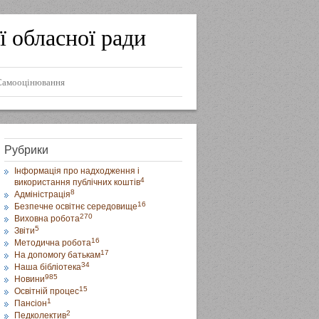
ї обласної ради
Самооцінювання
Рубрики
Інформація про надходження і
4
використання публічних коштів
8
Адміністрація
16
Безпечне освітнє середовище
270
Виховна робота
5
Звіти
16
Методична робота
17
На допомогу батькам
34
Наша бібліотека
985
Новини
15
Освітній процес
1
Пансіон
2
Педколектив