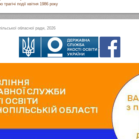
 трагічі події квітня 1986 року
ільської обласної ради, 2026