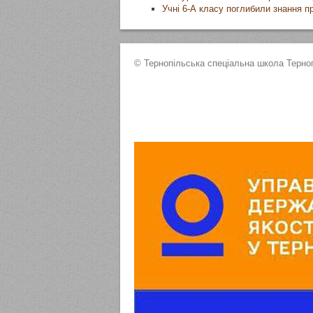
Учні 6-А класу поглибили знання про
© Тернопільська спеціальна школа Терноп