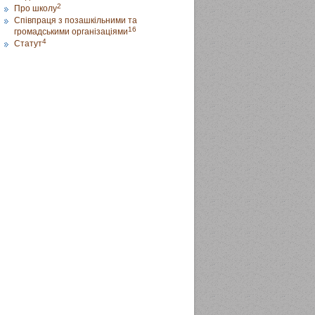
2
Про школу
Співпраця з позашкільними та
16
громадськими організаціями
4
Статут