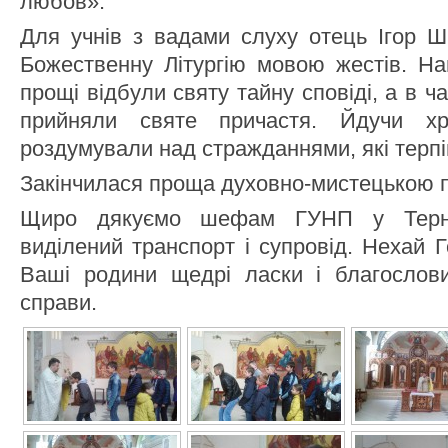
любов».
Для учнів з вадами слуху отець Ігор Ш
Божественну Літургію мовою жестів. На
прощі відбули святу тайну сповіді, а в ча
прийняли святе причастя. Йдучи хр
роздумували над стражданнями, які терпів
Закінчилася проща духовно-мистецькою 
Щиро дякуємо шефам ГУНП у Терноп
виділений транспорт і супровід. Нехай 
Ваші родини щедрі ласки і благослов
справи.