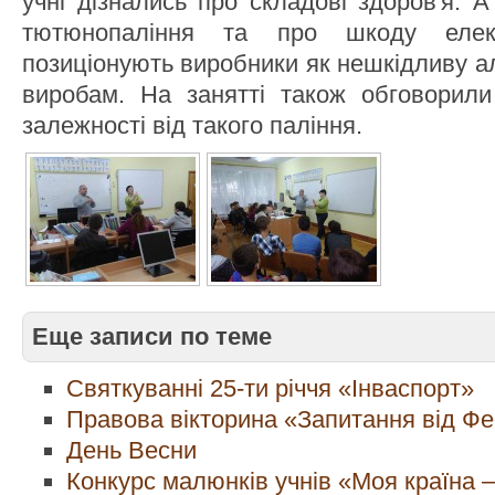
учні дізнались про складові здоров'я. 
тютюнопаління та про шкоду елект
позиціонують виробники як нешкідливу 
виробам. На занятті також обговорили
залежності від такого паління.
Еще записи по теме
Святкуванні 25-ти річчя «Інваспорт»
Правова вікторина «Запитання від Ф
День Весни
Конкурс малюнків учнів «Моя країна –