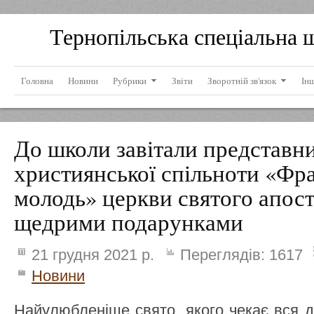
Тернопільська спеціальна 
Головна
Новини
Рубрики
Звіти
Зворотній зв'язок
Ін
До школи завітали представн
християнської спільноти «Фр
молодь» церкви святого апост
щедрими подарунками
21 грудня 2021 р.
Переглядів:
1617
Новини
Найулюбленіше свято, якого чекає вся 