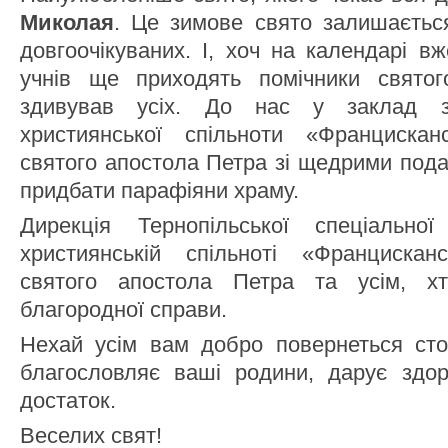
Миколая
. Це зимове свято залишаєтьс
довгоочікуваних. І, хоч на календарі в
учнів ще приходять помічники святог
здивував усіх. До нас у заклад за
християнської спільноти «Франциска
святого апостола Петра зі щедрими пода
придбати парафіяни храму.
Дирекція Тернопільської спеціальн
християнській спільноті «Франциска
святого апостола Петра та усім, х
благородної справи.
Нехай усім вам добро повернеться ст
благословляє ваші родини, дарує здоро
достаток.
Веселих свят!