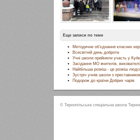
Еще записи по теме
Методичне об’єднання класних кері
Всесвітній день доброти
Учні школи прийняли участь у Кубк
Засідання МО вчителів, вихователів
Найбільша розкіш - це розкіш людс
Зустріч учнів школи з преставником
Подорож до країни Добрих чарів
© Тернопільська спеціальна школа Терноп