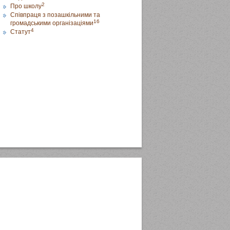
2
Про школу
Співпраця з позашкільними та
16
громадськими організаціями
4
Статут