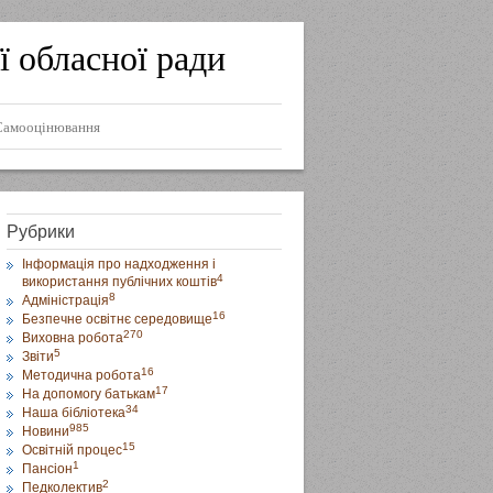
ї обласної ради
Самооцінювання
Рубрики
Інформація про надходження і
4
використання публічних коштів
8
Адміністрація
16
Безпечне освітнє середовище
270
Виховна робота
5
Звіти
16
Методична робота
17
На допомогу батькам
34
Наша бібліотека
985
Новини
15
Освітній процес
1
Пансіон
2
Педколектив