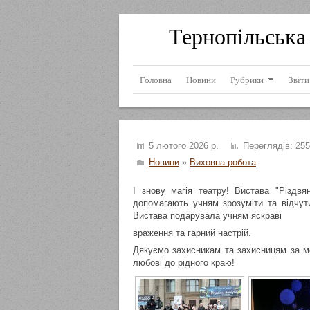
Тернопільська 
Головна
Новини
Рубрики
Звіти
5 лютого 2026 р.
Переглядів:
255
Новини
»
Виховна робота
І знову магія театру! Вистава "Різдвя
допомагають учням зрозуміти та відчут
Вистава подарувала учням яскраві
враження та гарний настрій.
Дякуємо захисникам та захисницям за мо
любові до рідного краю!