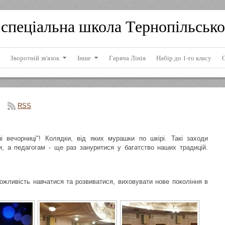
спеціальна школа Тернопільсько
Зворотній зв'язок
Інше
Гаряча Лінія
Набір до 1-го класу
RSS
ні вечорниці"! Колядки, від яких мурашки по шкірі. Такі заходи
и, а педагогам - ще раз зануритися у багатство наших традицій.
жливість навчатися та розвиватися, виховувати нове покоління в