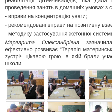
реабілітації дітей-інвалідів, яка дал
проведення занять в домашніх умовах з с
- вправи на концентрацію уваги;
- рекомендовані вправи на позитивну вза
- методику застосування жетонної систем
Маргарита Олександрівна
зазначил
ефективно розвиває “Терапія материнськ
зустріч цікавою грою, в якій брали уча
школи.