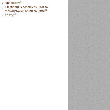
2
Про школу
Співпраця з позашкільними та
16
громадськими організаціями
4
Статут