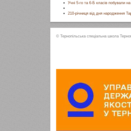
Учні 5-го та 6-Б класів побували н
210-річниця від дня народження Т
© Тернопільська спеціальна школа Терноп