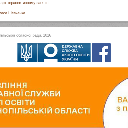
а арт-терапевтичному занятті
араса Шевченка
ільської обласної ради, 2026