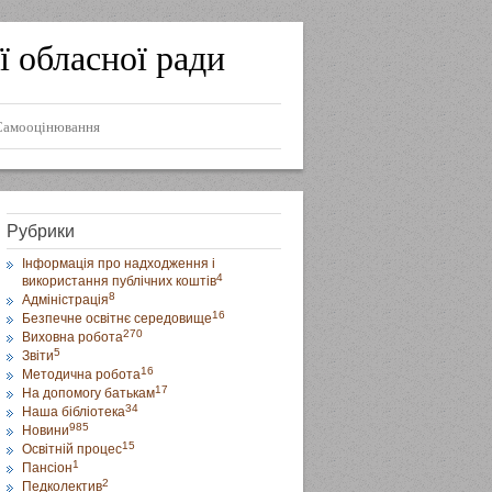
ї обласної ради
Самооцінювання
Рубрики
Інформація про надходження і
4
використання публічних коштів
8
Адміністрація
16
Безпечне освітнє середовище
270
Виховна робота
5
Звіти
16
Методична робота
17
На допомогу батькам
34
Наша бібліотека
985
Новини
15
Освітній процес
1
Пансіон
2
Педколектив