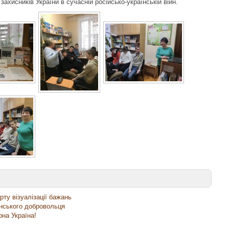
ахисників України в сучасній російсько-українській війн.
рту візуалізації бажань
їнського добровольця
рна Україна!