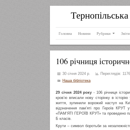
Тернопільська 
Головна
Новини
Рубрики
Звіти
106 річниця історич
30 січня 2024 р.
Переглядів:
117
Наша бібліотека
29 січня 2024 року
- 106 річниця істор
кров’ю вписали нову сторінку в історію
життя, зупинили ворожий наступ на Киї
відзначення пам’яті про Героїв КРУТ у
«ПАМ’ЯТІ ГЕРОЇВ КРУТ» та проведено пат
Б класів.
Крути – символ боротьби за незалежність 