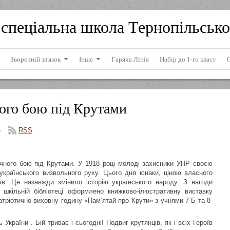
спеціальна школа Тернопільсько
Зворотній зв'язок
Інше
Гаряча Лінія
Набір до 1-го класу
ного бою під Крутами
6
RSS
ичного бою під Крутами. У 1918 році молоді захисники УНР своєю
 українського визвольного руху. Цього дня юнаки, ціною власного
в. Це назавжди змінило історію українського народу. З нагоди
 шкільній бібліотеці оформлено книжково-ілюстративну виставку
ріотично-виховну годину «Пам’ятай про Крути» з учнями 7-Б та 8-
України . Бій триває і сьогодні! Подвиг крутянців, як і всіх Героїв