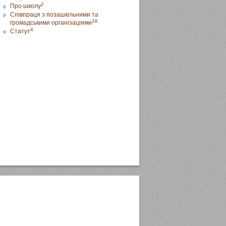
2
Про школу
Співпраця з позашкільними та
16
громадськими організаціями
4
Статут