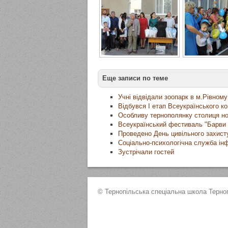
Еще записи по теме
Учні відвідали зоопарк в м.Рівному
Відбувся І етап Всеукраїнського к
Особливу тернополянку столиця ном
Всеукраїнський фестиваль "Барви 
Проведено День цивільного захист
Соціально-психологічна служба ін
Зустрічали гостей
© Тернопільська спеціальна школа Терноп