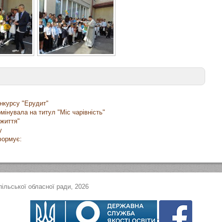
онкурсу "Ерудит"
інувала на титул "Міс чарівність"
життя"
у
формує:
ільської обласної ради, 2026