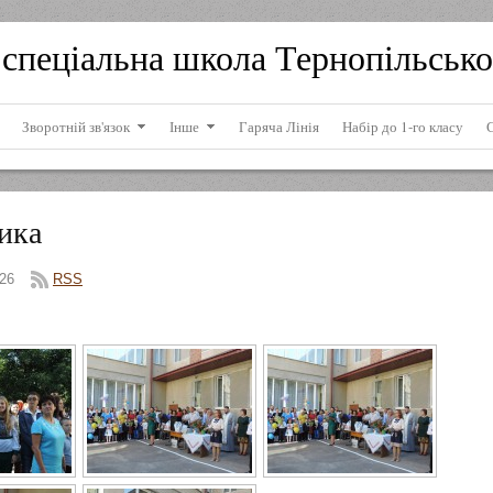
спеціальна школа Тернопільсько
Зворотній зв'язок
Інше
Гаряча Лінія
Набір до 1-го класу
ика
26
RSS