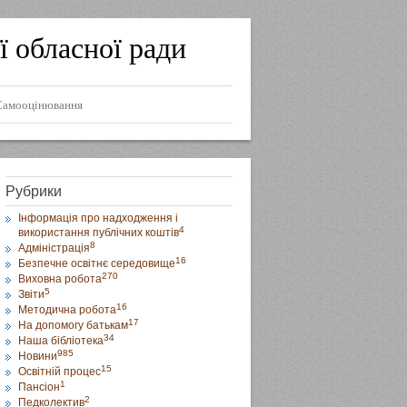
ї обласної ради
Самооцінювання
Рубрики
Інформація про надходження і
4
використання публічних коштів
8
Адміністрація
16
Безпечне освітнє середовище
270
Виховна робота
5
Звіти
16
Методична робота
17
На допомогу батькам
34
Наша бібліотека
985
Новини
15
Освітній процес
1
Пансіон
2
Педколектив