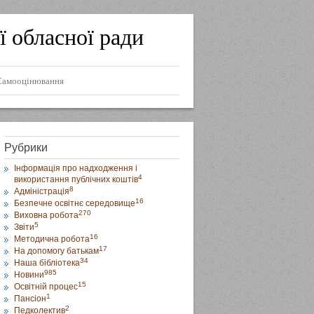
ї обласної ради
Самооцінювання
Рубрики
Інформація про надходження і
4
використання публічних коштів
8
Адміністрація
16
Безпечне освітнє середовище
270
Виховна робота
5
Звіти
16
Методична робота
17
На допомогу батькам
34
Наша бібліотека
985
Новини
15
Освітній процес
1
Пансіон
2
Педколектив