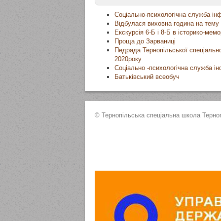
Соціально-психологічна служба ін
Відбулася виховна година на тему
Екскурсія 6-Б і 8-Б в історико-мем
Проща до Зарваниці
Педрада Тернопільської спеціальної
2020року
Соціально -психологічна служба і
Батьківський всеобуч
© Тернопільська спеціальна школа Терноп