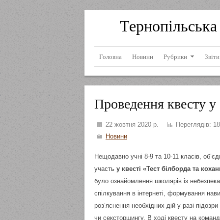
Тернопільська 
Головна
Новини
Рубрики
Звіти
Проведення квесту у 
22 жовтня 2020 р.
Переглядів:
18
Новини
Нещодавно учні 8-9 та 10-11 класів, об’є
участь
у квесті «Тест білборда та кохан
було ознайомлення школярів із небезпека
спілкування в інтернеті, формування нав
роз’яснення необхідних дій у разі підозр
чи сексторшингу. В ході квесту на коман