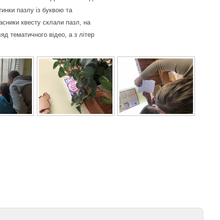
инки пазлу із буквою та
асники квесту склали пазл, на
д тематичного відео, а з літер