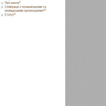
2
Про школу
Співпраця з позашкільними та
16
громадськими організаціями
4
Статут