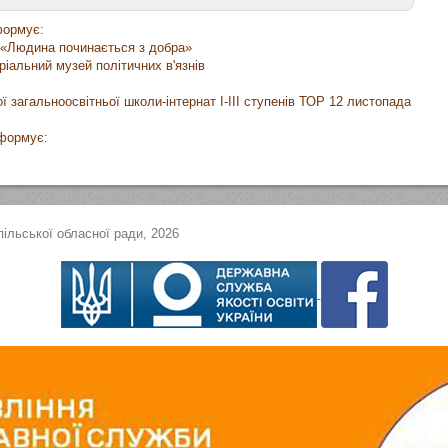
формує:
 «Людина починається з добра»
оріальний музей політичних в'язнів
 загальноосвітньої школи-інтернат I-III ступенів ТОР 12 листопада
нформує:
ільської обласної ради, 2026