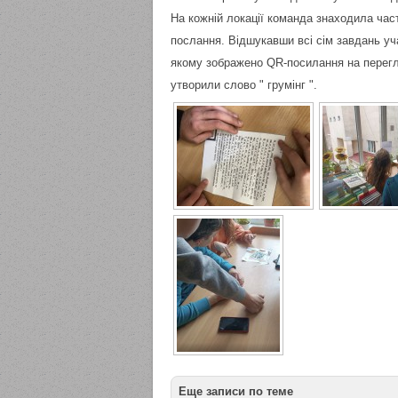
На кожній локації команда знаходила част
послання. Відшукавши всі сім завдань уч
якому зображено QR-посилання на перегля
утворили слово " грумінг ".
Еще записи по теме