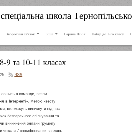
спеціальна школа Тернопільсько
Зворотній зв'язок
Інше
Гаряча Лінія
Набір до 1-го класу
8-9 та 10-11 класах
25
RSS
днавшись в команди, взяли
ня в Інтернеті»
. Метою квесту
ми, що можуть виникнути під час
ичок безперечного спілкування та
и чи виникнення онлайн грумінгу
ди чекали 7 зашифрованих завдань.