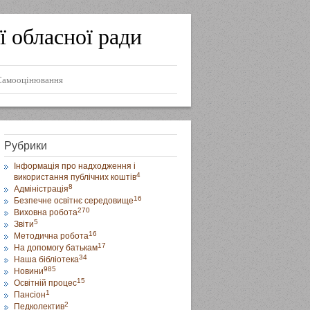
ї обласної ради
Самооцінювання
Рубрики
Інформація про надходження і
4
використання публічних коштів
8
Адміністрація
16
Безпечне освітнє середовище
270
Виховна робота
5
Звіти
16
Методична робота
17
На допомогу батькам
34
Наша бібліотека
985
Новини
15
Освітній процес
1
Пансіон
2
Педколектив