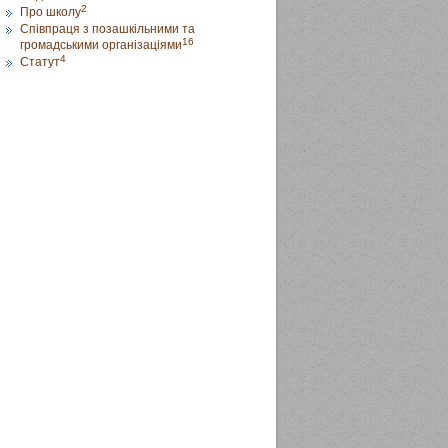
2
Про школу
Співпраця з позашкільними та
16
громадськими організаціями
4
Статут