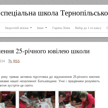
спеціальна школа Тернопільсько
Зворотній зв'язок
Інше
Гаряча Лінія
Набір до 1-го класу
ачення 25-річного ювілею школи
214
RSS
 року триває активна підготовка до відзначення 25-річного ювілею
ками нашої незалежної Батьківщини. Учні і працівники розуміють
втня зустріти це свято.