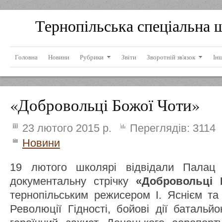
Тернопільська спеціальна 
Головна
Новини
Рубрики
Звіти
Зворотній зв'язок
Ін
«Добровольці Божої Чоти»
23 лютого 2015 р.
Переглядів:
3114
Новини
19 лютого школярі відвідали Палац 
документальну стрічку
«Добровольці 
тернопільським режисером І. Яснієм та
Революції Гідності, бойові дії батальй