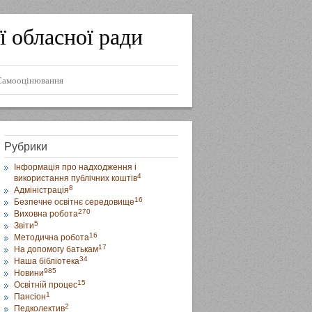
ї обласної ради
Самооцінювання
Рубрики
Інформація про надходження і
4
використання публічних коштів
8
Адміністрація
16
Безпечне освітнє середовище
270
Виховна робота
5
Звіти
16
Методична робота
17
На допомогу батькам
34
Наша бібліотека
985
Новини
15
Освітній процес
1
Пансіон
2
Педколектив