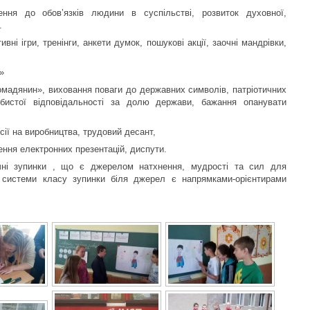
ення до обов’язків людини в суспільстві, розвиток духовної,
.
вні ігри, тренінги, анкети думок, пошукові акції, заочні мандрівки,
»
омадянин», виховання поваги до державних символів, патріотичних
обистої відповідальності за долю держави, бажання опанувати
рсії на виробництва, трудовий десант,
рення електронних презентацій, диспути.
ічні зупинки , що є джерелом натхнення, мудрості та сил для
 системи класу зупинки біля джерел є напрямками-орієнтирами