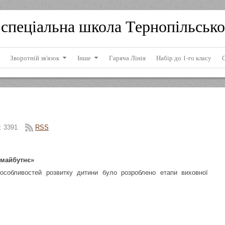
спеціальна школа Тернопільсько
Зворотній зв'язок
Інше
Гаряча Лінія
Набір до 1-го класу
:
3391
RSS
 майбутнє»
 особливостей розвитку дитини було розроблено етапи виховної