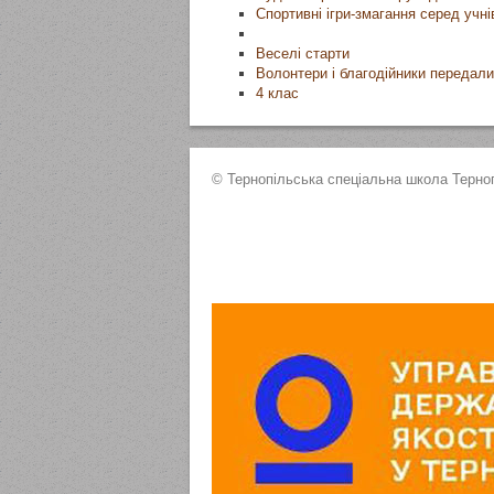
Спортивні ігри-змагання серед учнів
Веселі старти
Волонтери і благодійники передал
4 клас
© Тернопільська спеціальна школа Терноп