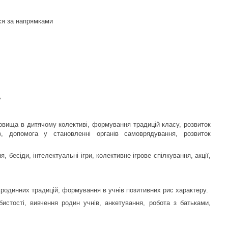
ся за напрямками
у
вища в дитячому колективі, формування традицій класу, розвиток
ів, допомога у становленні органів самоврядування, розвиток
 бесіди, інтелектуальні ігри, колективне ігрове спілкування, акції,
 родинних традицій, формування в учнів позитивних рис характеру.
истості, вивчення родин учнів, анкетування, робота з батьками,