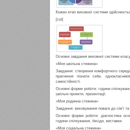
Кожен етап виховної системи здійснюєть
[cut]
Основні завдання виховної системи клас
«Моя шкільна стежина»
Завдання: створення комфортного середо
прагнення пізнати себе, однокласник
самостійності.
Основні форми роботи: години спілкування,
шкільні проекти, презентації.
«Моя родинна стежина»
Завдання: виховування поваги до сім’ї та
Основні форми роботи: діагностика особ
години спілкування, бесіди, виставки.
«Моя соціальна стежина»