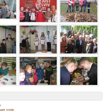
у
ших учнів