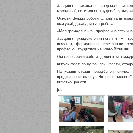
Завдання: виховання свідомого ставл
моральної, естетичної, трудової культури
Основні форми роботи: ділові та інтеракти
екскурсії, дослідницька робота.
«Моя громадянська і професійна стежина
Завдання: усвідомлення поняття «Я – гр
почуттів, формування переконання ос
професію і трудитися на благо Вітчизни.
Основні форми роботи: ділові ігри, екску
випуск газет, пошукові ігри, квести, ство
На кожній стежці передбачені символ
продовження шляху. На рівні виховної
виховної роботи.
[cut]