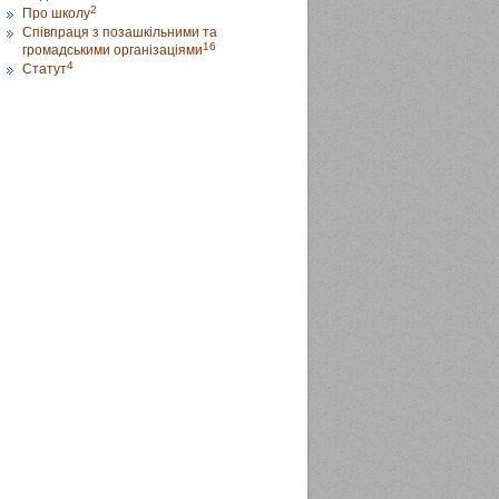
2
Про школу
Співпраця з позашкільними та
16
громадськими організаціями
4
Статут