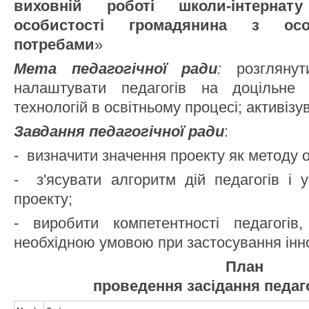
виховній роботі школи-інтерна
особистості громадянина з осо
потребами
»
Мета педагогічної ради
:
розглянути
налаштувати педагогів на доцільне в
технологій в освітньому процесі; активіз
Завдання педагогічної ради
:
- визначити значення проекту як методу о
- з'ясувати алгоритм дій педагогів і 
проекту;
- виробити компетентності педагогів
необхідною умовою при застосування інно
План
проведення засідання педаго