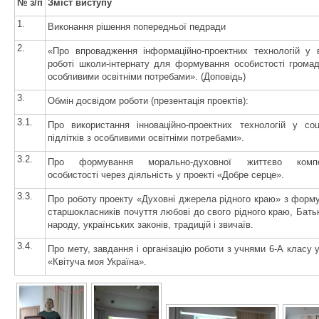
№ з/п
Зміст виступу
1.
Виконання рішення попередньої педради
2.
«Про впровадження інформаційно-проектних технологій у 
роботі школи-інтернату для формування особистості грома
особливими освітніми потребами». (Доповідь)
3.
Обмін досвідом роботи (презентація проектів):
3.1.
Про використання інноваційно-проектних технологій у соці
підлітків з особливими освітніми потребами».
3.2.
Про формування морально-духовної життєво компе
особистості через діяльність у проекті «Добре серце».
3.3.
Про роботу проекту «Духовні джерела рідного краю» з форм
старшокласників почуття любові до свого рідного краю, Бать
народу, українських законів, традицій і звичаїв.
3.4.
Про мету, завдання і організацію роботи з учнями 6-А класу у
«Квітуча моя Україна».