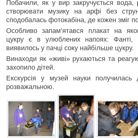
Побачили, як у вир закручується вода, 
створювати музику на арфі без стру
сподобалась фотокабіна, де кожен зміг по
Особливо запам’ятався плакат на яко
цукру є в улюблених напоях: Фанті, С
виявилось у пачці соку найбільше цукру.
Винаходи як «живі» рухаються та реагу
захопило дітей.
Екскурсія у музей науки получилась 
розважальною.