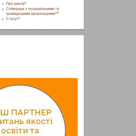
2
Про школу
Співпраця з позашкільними та
16
громадськими організаціями
4
Статут