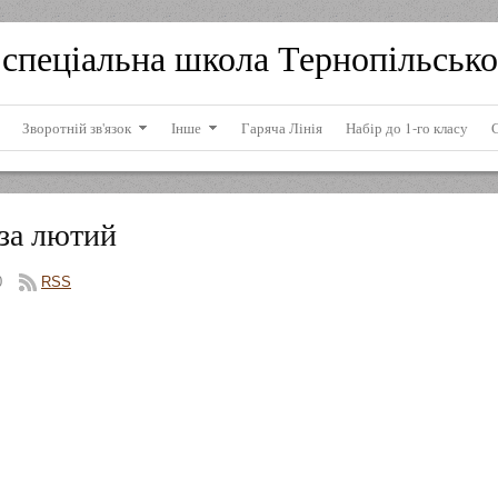
спеціальна школа Тернопільсько
Зворотній зв'язок
Інше
Гаряча Лінія
Набір до 1-го класу
 за лютий
0
RSS