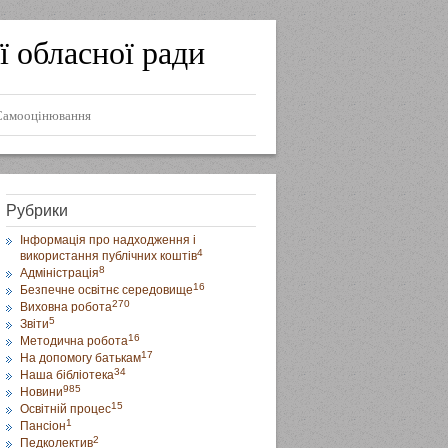
ї обласної ради
Самооцінювання
Рубрики
Інформація про надходження і
4
використання публічних коштів
8
Адміністрація
16
Безпечне освітнє середовище
270
Виховна робота
5
Звіти
16
Методична робота
17
На допомогу батькам
34
Наша бібліотека
985
Новини
15
Освітній процес
1
Пансіон
2
Педколектив