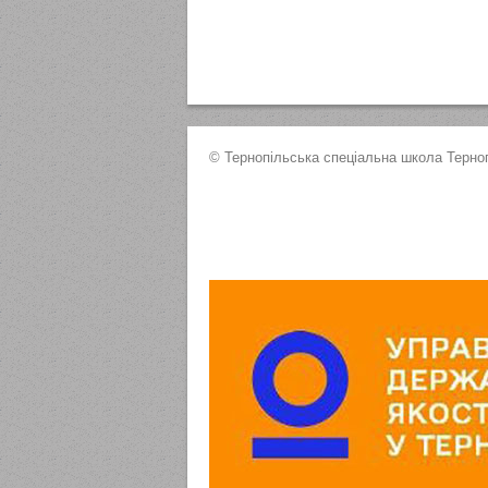
© Тернопільська спеціальна школа Терноп