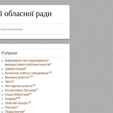
ї обласної ради
Самооцінювання
Рубрики
Інформація про надходження і
4
використання публічних коштів
8
Адміністрація
16
Безпечне освітнє середовище
270
Виховна робота
5
Звіти
16
Методична робота
17
На допомогу батькам
34
Наша бібліотека
985
Новини
15
Освітній процес
1
Пансіон
2
Педколектив