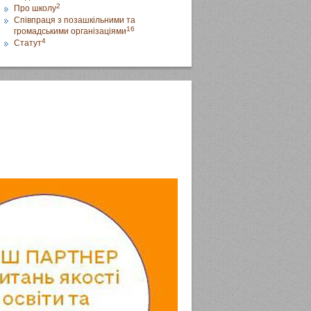
2
Про школу
Співпраця з позашкільними та
16
громадськими організаціями
4
Статут