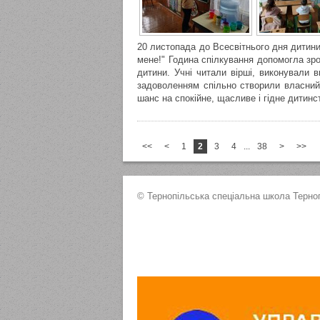
20 листопада до Всесвітнього дня дитини
мене!" Година спілкування допомогла зроз
дитини. Учні читали вірші, виконували 
задоволенням спільно створили власний
шанс на спокійне, щасливе і гідне дитинс
<<
<
1
2
3
4
...
38
>
>>
© Тернопільська спеціальна школа Терноп