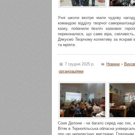
Учні школи вкотре мали чудову нагоду
командою відділу творчої самореалізаці
казку, побачили безліч казкових геро
переконалися, що саме віра, сміливість
Дякуємо Творчому колективу за яскраві 
та мріяти.
7 грудня 2025 р.
Новини
»
Вихов
організаціями
Соня Делоне - чи багато серед нас тих,
Вітяк в Тернопільська обласна універсал
про цю непересічну мисткиню. Глядачам