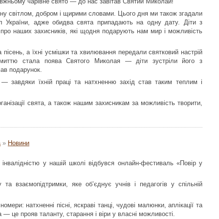
авжньому чарівне свято — до нас завітав Святий Миколай!
ену світлом, добром і щирими словами. Цього дня ми також згадали
 України, адже обидва свята припадають на одну дату. Діти з
про наших захисників, які щодня подарують нам мир і можливість
а пісень, а їхні усмішки та хвилювання передали святковий настрій
 миттю стала поява Святого Миколая — діти зустріли його з
мав подарунок.
и — завдяки їхній праці та натхненню захід став таким теплим і
ганізації свята, а також нашим захисникам за можливість творити,
а
»
Новини
інвалідністю у нашій школі відбувся онлайн-фестиваль «Повір у
 та взаємопідтримки, яке об’єднує учнів і педагогів у спільній
номери: натхненні пісні, яскраві танці, чудові малюнки, аплікації та
а — це прояв таланту, старання і віри у власні можливості.