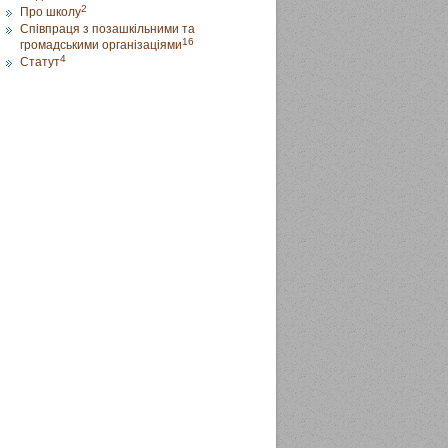
2
Про школу
Співпраця з позашкільними та
16
громадськими організаціями
4
Статут