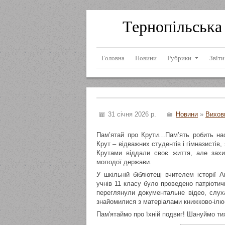
Тернопільська 
Головна
Новини
Рубрики
Звіти
31 січня 2026 р.
Новини
»
Вихов
Пам’ятай про Крути…Пам’ять робить нас
Крут – відважних студентів і гімназистів,
Крутами віддали своє життя, але захи
молодої держави.
У шкільній бібліотеці вчителем історі
учнів 11 класу було проведено патріоти
переглянули документальне відео, слухал
знайомилися з матеріалами книжково-ілюс
Пам'ятаймо про їхній подвиг! Шануймо тих