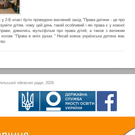
 у 2-Б класі було проведено виховний захід "Права дитини - це про
уміти дітям, чому цей день такий особливий і які права є у кожної
вправи, дивились мультфільм про права дітей, а також з великим
 колаж "Права в моїх руках ".Нехай кожна українська дитина має
тво.
ільської обласної ради, 2026