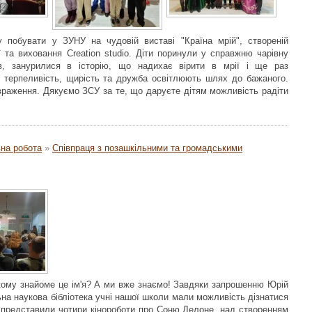
 побувати у ЗУНУ на чудовій виставі "Країна мрій", створеній
ї та виховання Creation studio. Діти поринули у справжню чарівну
їв, занурилися в історію, що надихає вірити в мрії і ще раз
, терпеливість, щирість та дружба освітлюють шлях до бажаного.
враження. Дякуємо ЗСУ за те, що даруєте дітям можливість радіти
на робота
»
Співпраця з позашкільними та громадськими
 кому знайоме це ім'я? А ми вже знаємо! Завдяки запрошенню Юрій
ьна наукова бібліотека учні нашої школи мали можливість дізнатися
 представили чотири кінороботи про Соню Делоне, над створенням