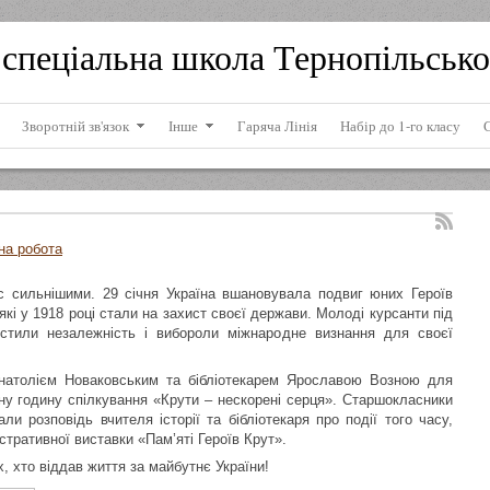
спеціальна школа Тернопільсько
Зворотній зв'язок
Інше
Гаряча Лінія
Набір до 1-го класу
на робота
 сильнішими. 29 січня Україна вшановувала подвиг юних Героїв
 які у 1918 році стали на захист своєї держави. Молоді курсанти під
стили незалежність і вибороли міжнародне визнання для своєї
ї Анатолієм Новаковським та бібліотекарем Ярославою Возною для
чну годину спілкування «Крути – нескорені серця». Старшокласники
и розповідь вчителя історії та бібліотекаря про події того часу,
тративної виставки «Пам’яті Героїв Крут».
, хто віддав життя за майбутнє України!