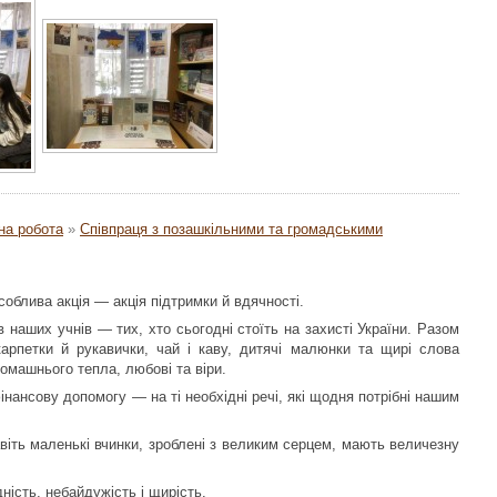
на робота
»
Співпраця з позашкільними та громадськими
облива акція — акція підтримки й вдячності.
в наших учнів — тих, хто сьогодні стоїть на захисті України. Разом
карпетки й рукавички, чай і каву, дитячі малюнки та щирі слова
омашнього тепла, любові та віри.
нансову допомогу — на ті необхідні речі, які щодня потрібні нашим
віть маленькі вчинки, зроблені з великим серцем, мають величезну
ність, небайдужість і щирість.