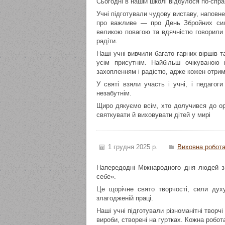
Сьогодні в нашій школі відбулося по-спр
Учні підготували чудову виставу, наповн
про важливе — про День Збройних сил
великою повагою та вдячністю говорили 
радіти.
Наші учні вивчили багато гарних віршів т
усім присутнім. Найбільш очікуваною
захопленням і радістю, адже кожен отри
У святі взяли участь і учні, і педагог
незабутнім.
Щиро дякуємо всім, хто долучився до ор
святкувати й виховувати дітей у мирі
1 грудня 2025 р.
Виховна робот
Напередодні Міжнародного дня людей з 
себе».
Це щорічне свято творчості, сили духу
злагодженій праці.
Наші учні підготували різноманітні творчі 
вироби, створені на гуртках. Кожна робот